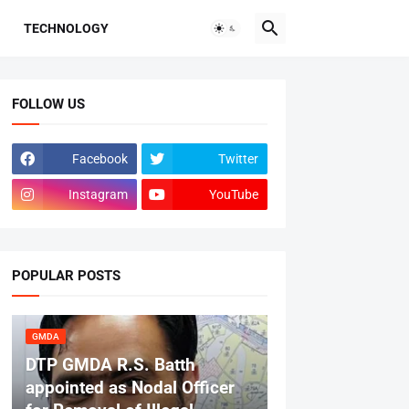
TECHNOLOGY
FOLLOW US
Facebook
Twitter
Instagram
YouTube
POPULAR POSTS
GMDA
DTP GMDA R.S. Batth
appointed as Nodal Officer