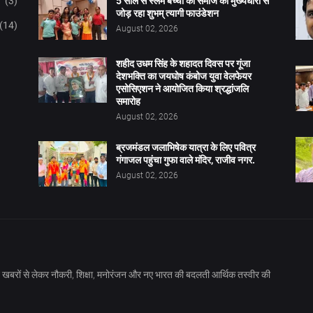
(3)
5 साल से स्लम बच्चों को समाज की मुख्यधारा से
जोड़ रहा शुभम् त्यागी फाउंडेशन
(14)
August 02, 2026
शहीद उधम सिंह के शहादत दिवस पर गूंजा
देशभक्ति का जयघोष कंबोज युवा वेलफेयर
एसोसिएशन ने आयोजित किया श्रद्धांजलि
समारोह
August 02, 2026
ब्रजमंडल जलाभिषेक यात्रा के लिए पवित्र
गंगाजल पहुंचा गुफा वाले मंदिर, राजीव नगर.
August 02, 2026
खबरों से लेकर नौकरी, शिक्षा, मनोरंजन और नए भारत की बदलती आर्थिक तस्वीर की