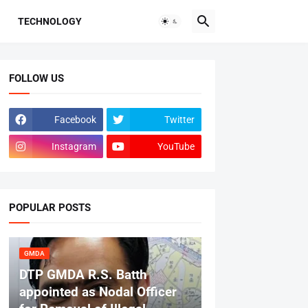
TECHNOLOGY
FOLLOW US
Facebook
Twitter
Instagram
YouTube
POPULAR POSTS
GMDA
DTP GMDA R.S. Batth
appointed as Nodal Officer