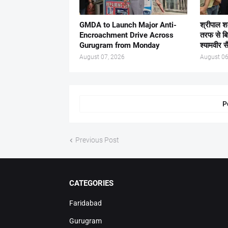
GMDA to Launch Major Anti-
श्रीपाल श
Encroachment Drive Across
तरफ से ब
Gurugram from Monday
श्यामवीर स
August 07, 2026
August 06
P
Previous Post
CATEGORIES
Faridabad
Gurugram