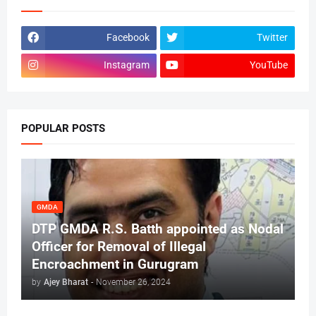
Facebook
Twitter
Instagram
YouTube
POPULAR POSTS
GMDA
DTP GMDA R.S. Batth appointed as Nodal
Officer for Removal of Illegal
Encroachment in Gurugram
by
Ajey Bharat
-
November 26, 2024