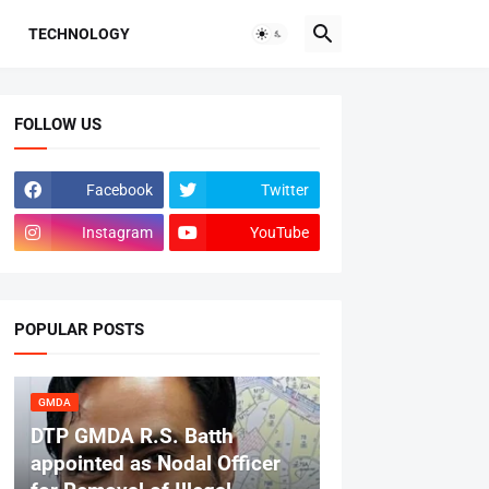
TECHNOLOGY
FOLLOW US
Facebook
Twitter
Instagram
YouTube
POPULAR POSTS
GMDA
DTP GMDA R.S. Batth
appointed as Nodal Officer