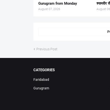
Gurugram from Monday
श्यामवीर स
August 07, 2026
August 06
P
Previous Post
CATEGORIES
Faridabad
Gurugram