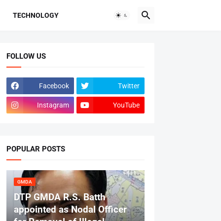
TECHNOLOGY
FOLLOW US
Facebook
Twitter
Instagram
YouTube
POPULAR POSTS
GMDA
DTP GMDA R.S. Batth
appointed as Nodal Officer