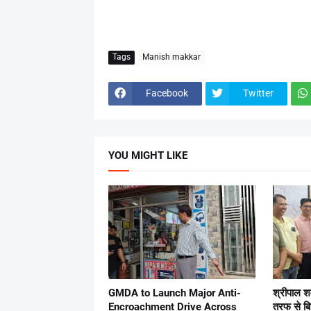
Tags
Manish makkar
Facebook
Twitter
YOU MIGHT LIKE
GMDA to Launch Major Anti-
श्रीपाल श
Encroachment Drive Across
तरफ से ब