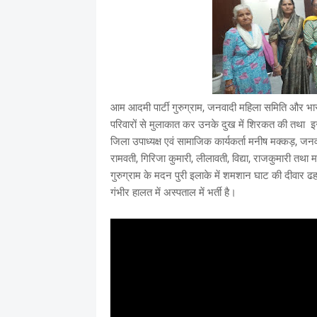
आम आदमी पार्टी गुरुग्राम, जनवादी महिला समिति और भारत की
परिवारों से मुलाकात कर उनके दुख में शिरकत की तथा इसक
जिला उपाध्यक्ष एवं सामाजिक कार्यकर्ता मनीष मक्कड़, ज
रामवती, गिरिजा कुमारी, लीलावती, विद्या, राजकुमारी तथ
गुरुग्राम के मदन पुरी इलाके में शमशान घाट की दीवार ढहने
गंभीर हालत में अस्पताल में भर्ती है।