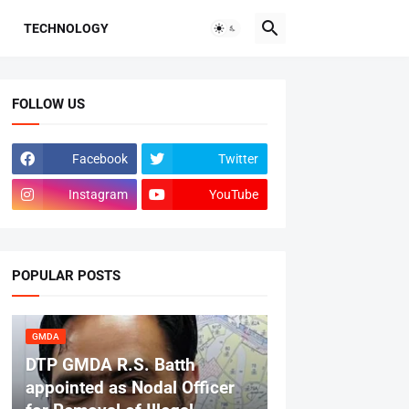
TECHNOLOGY
FOLLOW US
Facebook
Twitter
Instagram
YouTube
POPULAR POSTS
GMDA
DTP GMDA R.S. Batth
appointed as Nodal Officer