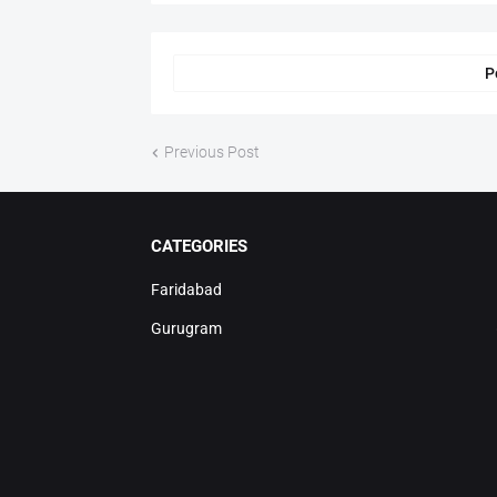
P
Previous Post
CATEGORIES
Faridabad
Gurugram