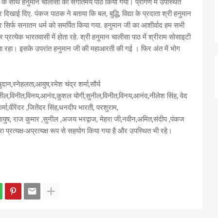
के साथ हनुमान चालीसा का संगीतमय पाठ किया गया। प्रांगण में उपस्थित
दिखाई दिए. पंकज पाठक ने बताया कि बल, बुद्धि, विद्या के प्रदाता श्री हनुमान
र सिर्फ सनातन धर्म को समर्पित किया गया. हनुमान जी का आशीर्वाद हम सभी
्रत्येक भारतवासी में होता रहे. श्री हनुमान चालीसा पाठ में श्रीराम सोसाइटी
 रहा। इसके उपरांत हनुमान जी की महाआरती की गई । फिर अंत में भोग
ान,स्नेहलता,आयुष,रमेश चंद्र शर्मा,सौर्य
,सुनील,विनीत,विनय,आनंद,कुशल योगी,सुनील,विनीत,विनय,आनंद,नीलेश सिंह, वेद
र्मा,वीरेंदर ,जितेंदर सिंह,धनदीप भारती, परशुराम,
,आयुष, राज कुमार ,सुनील ,अजय भरद्वाज, मेहरा जी,नवीन,अमित,संदीप ,पंकज
रा प्रत्यक्ष-अप्रत्यक्ष रूप से सहयोग किया गया है और उपस्थित भी रहे।