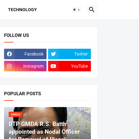
TECHNOLOGY
FOLLOW US
Facebook
Twitter
Instagram
YouTube
POPULAR POSTS
GMDA
DTP GMDA R.S. Batth
appointed as Nodal Officer