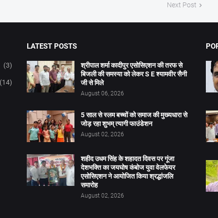
Next Post
LATEST POSTS
PO
(3)
श्रीपाल शर्मा कादीपुर एसोसिएशन की तरफ से
बिजली की समस्या को लेकर S E श्यामवीर सैनी
(14)
जी से मिले
August 06, 2026
5 साल से स्लम बच्चों को समाज की मुख्यधारा से
जोड़ रहा शुभम् त्यागी फाउंडेशन
August 02, 2026
शहीद उधम सिंह के शहादत दिवस पर गूंजा
देशभक्ति का जयघोष कंबोज युवा वेलफेयर
एसोसिएशन ने आयोजित किया श्रद्धांजलि
समारोह
August 02, 2026