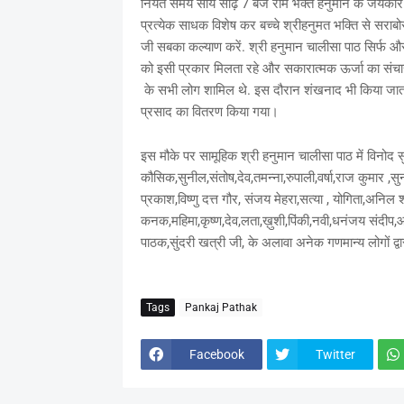
नियत समय सायं साढ़े 7 बजे राम भक्त हनुमान के जयकारे 
प्रत्येक साधक विशेष कर बच्चे श्रीहनुमत भक्ति से सराबोर 
जी सबका कल्याण करें. श्री हनुमान चालीसा पाठ सिर्फ औ
को इसी प्रकार मिलता रहे और सकारात्मक ऊर्जा का संचार प
के सभी लोग शामिल थे. इस दौरान शंखनाद भी किया जाता
प्रसाद का वितरण किया गया।
इस मौके पर सामूहिक श्री हनुमान चालीसा पाठ में विनोद सुद
कौसिक,सुनील,संतोष,देव,तमन्ना,रुपाली,वर्षा,राज कुमार 
प्रकाश,विष्णु दत्त गौर, संजय मेहरा,सत्या , योगिता,अनिल श
कनक,महिमा,कृष्ण,देव,लता,ख़ुशी,पिंकी,नवी,धनंजय संदीप
पाठक,सुंदरी खत्री जी, के अलावा अनेक गणमान्य लोगों द्वा
Tags
Pankaj Pathak
Facebook
Twitter