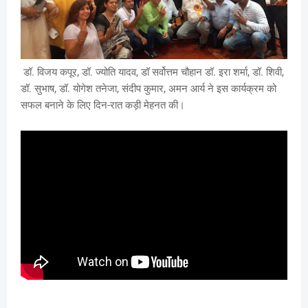
डॉ. विजय कपूर, डॉ. ज्योति यादव, डॉ सर्वोत्तम चौहान डॉ. इरा शर्मा, डॉ. शिवी,
डॉ. सुभाष, डॉ. योगेश तनेजा, संदीप कुमार, अमन आर्य ने इस कार्यक्रम को
सफल बनाने के लिए दिन-रात कड़ी मेहनत की।