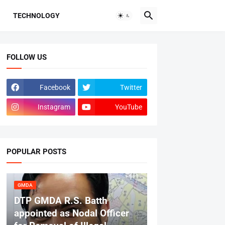
TECHNOLOGY
FOLLOW US
Facebook
Twitter
Instagram
YouTube
POPULAR POSTS
GMDA
DTP GMDA R.S. Batth
appointed as Nodal Officer