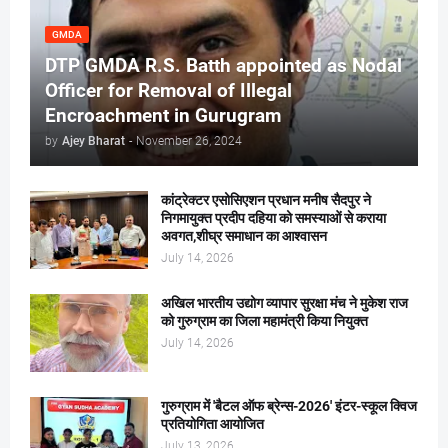
GMDA
DTP GMDA R.S. Batth appointed as Nodal
Officer for Removal of Illegal
Encroachment in Gurugram
by
Ajey Bharat
-
November 26, 2024
कांट्रेक्टर एसोसिएशन प्रधान मनीष सैदपुर ने
निगमायुक्त प्रदीप दहिया को समस्याओं से कराया
अवगत,शीघ्र समाधान का आश्वासन
July 14, 2026
अखिल भारतीय उद्योग व्यापार सुरक्षा मंच ने मुकेश राज
को गुरुग्राम का जिला महामंत्री किया नियुक्त
July 14, 2026
गुरुग्राम में 'बैटल ऑफ ब्रेन्स-2026' इंटर-स्कूल क्विज
प्रतियोगिता आयोजित
July 13, 2026