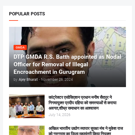
POPULAR POSTS
GMDA
DTP GMDA R.S. Batth appointed as Nodal
Officer for Removal of Illegal
Encroachment in Gurugram
by
Ajey Bharat
-
November 26, 2024
कांट्रेक्टर एसोसिएशन प्रधान मनीष सैदपुर ने
निगमायुक्त प्रदीप दहिया को समस्याओं से कराया
अवगत,शीघ्र समाधान का आश्वासन
July 14, 2026
अखिल भारतीय उद्योग व्यापार सुरक्षा मंच ने मुकेश राज
को गुरुग्राम का जिला महामंत्री किया नियुक्त