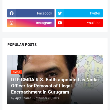
Facebook
Twitter
Instagram
YouTube
POPULAR POSTS
GMDA
DTP GMDA R.S. Batth appointed as Nodal
Officer for Removal of Illegal
Encroachment in Gurugram
by
Ajey Bharat
-
November 26, 2024