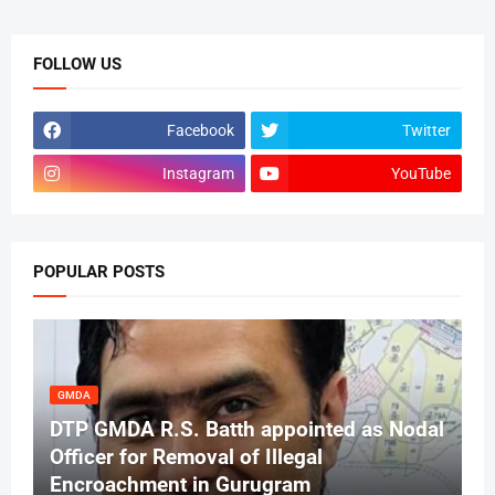
FOLLOW US
Facebook
Twitter
Instagram
YouTube
POPULAR POSTS
GMDA
DTP GMDA R.S. Batth appointed as Nodal
Officer for Removal of Illegal
Encroachment in Gurugram