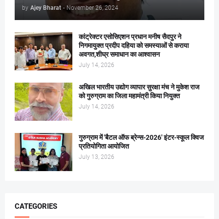
by
Ajey Bharat
-
November 26, 2024
कांट्रेक्टर एसोसिएशन प्रधान मनीष सैदपुर ने
निगमायुक्त प्रदीप दहिया को समस्याओं से कराया
अवगत,शीघ्र समाधान का आश्वासन
July 14, 2026
अखिल भारतीय उद्योग व्यापार सुरक्षा मंच ने मुकेश राज
को गुरुग्राम का जिला महामंत्री किया नियुक्त
July 14, 2026
गुरुग्राम में 'बैटल ऑफ ब्रेन्स-2026' इंटर-स्कूल क्विज
प्रतियोगिता आयोजित
July 13, 2026
CATEGORIES