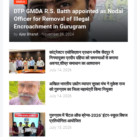
GMDA
DTP GMDA R.S. Batth appointed as Nodal
Officer for Removal of Illegal
Encroachment in Gurugram
by
Ajey Bharat
-
November 26, 2024
कांट्रेक्टर एसोसिएशन प्रधान मनीष सैदपुर ने
निगमायुक्त प्रदीप दहिया को समस्याओं से कराया
अवगत,शीघ्र समाधान का आश्वासन
July 14, 2026
अखिल भारतीय उद्योग व्यापार सुरक्षा मंच ने मुकेश राज
को गुरुग्राम का जिला महामंत्री किया नियुक्त
July 14, 2026
गुरुग्राम में 'बैटल ऑफ ब्रेन्स-2026' इंटर-स्कूल क्विज
प्रतियोगिता आयोजित
July 13, 2026