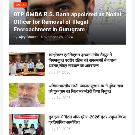
GMDA
DTP GMDA R.S. Batth appointed as Nodal
Officer for Removal of Illegal
Encroachment in Gurugram
by
Ajey Bharat
-
November 26, 2024
कांट्रेक्टर एसोसिएशन प्रधान मनीष सैदपुर ने
निगमायुक्त प्रदीप दहिया को समस्याओं से कराया
अवगत,शीघ्र समाधान का आश्वासन
July 14, 2026
अखिल भारतीय उद्योग व्यापार सुरक्षा मंच ने मुकेश राज
को गुरुग्राम का जिला महामंत्री किया नियुक्त
July 14, 2026
गुरुग्राम में 'बैटल ऑफ ब्रेन्स-2026' इंटर-स्कूल क्विज
प्रतियोगिता आयोजित
July 13, 2026