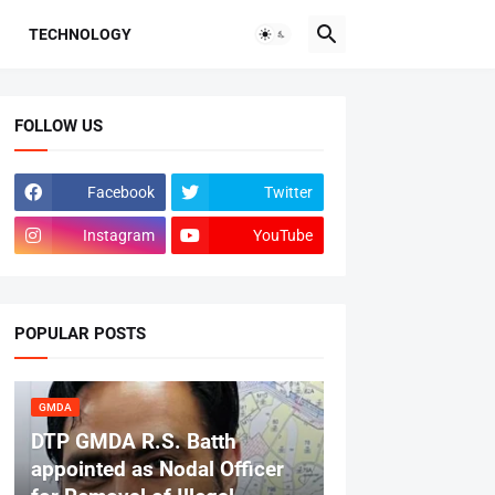
TECHNOLOGY
FOLLOW US
Facebook
Twitter
Instagram
YouTube
POPULAR POSTS
GMDA
DTP GMDA R.S. Batth
appointed as Nodal Officer