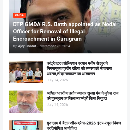
GMDA
DTP GMDA R.S. Batth appointed as Nodal
Officer for Removal of Illegal
Encroachment in Gurugram
by
Ajey Bharat
-
November 26, 2024
कांट्रेक्टर एसोसिएशन प्रधान मनीष सैदपुर ने
निगमायुक्त प्रदीप दहिया को समस्याओं से कराया
अवगत,शीघ्र समाधान का आश्वासन
July 14, 2026
अखिल भारतीय उद्योग व्यापार सुरक्षा मंच ने मुकेश राज
को गुरुग्राम का जिला महामंत्री किया नियुक्त
July 14, 2026
गुरुग्राम में 'बैटल ऑफ ब्रेन्स-2026' इंटर-स्कूल क्विज
प्रतियोगिता आयोजित