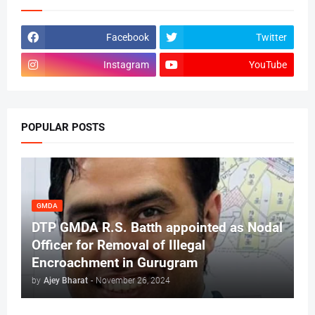
Facebook
Twitter
Instagram
YouTube
POPULAR POSTS
GMDA
DTP GMDA R.S. Batth appointed as Nodal
Officer for Removal of Illegal
Encroachment in Gurugram
by
Ajey Bharat
-
November 26, 2024