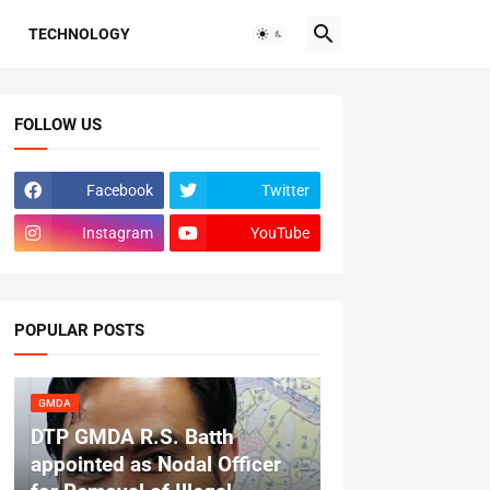
TECHNOLOGY
FOLLOW US
Facebook
Twitter
Instagram
YouTube
POPULAR POSTS
GMDA
DTP GMDA R.S. Batth
appointed as Nodal Officer