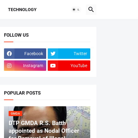
TECHNOLOGY
FOLLOW US
Facebook
Twitter
Instagram
YouTube
POPULAR POSTS
GMDA
DTP GMDA R.S. Batth
appointed as Nodal Officer