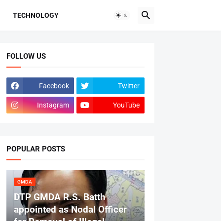
TECHNOLOGY
FOLLOW US
Facebook
Twitter
Instagram
YouTube
POPULAR POSTS
GMDA
DTP GMDA R.S. Batth
appointed as Nodal Officer