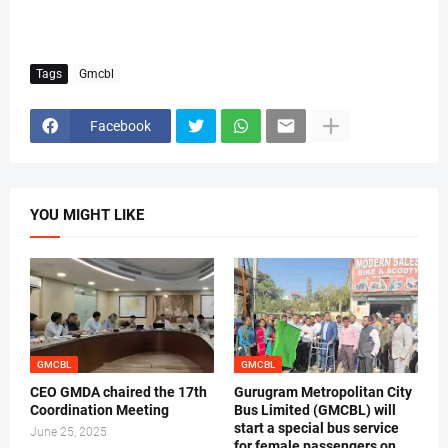
Tags
Gmcbl
Facebook
YOU MIGHT LIKE
GMCBL
GMCBL
CEO GMDA chaired the 17th
Gurugram Metropolitan City
Coordination Meeting
Bus Limited (GMCBL) will
start a special bus service
June 25, 2025
for female passengers on