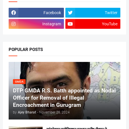
Facebook
Twitter
Instagram
YouTube
POPULAR POSTS
GMDA
DTP GMDA R.S. Batth appointed as Nodal
Officer for Removal of Illegal
Encroachment in Gurugram
by
Ajey Bharat
-
November 26, 2024