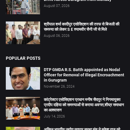
August 07, 2026
श्रीपाल शर्मा कादीपुर एसोसिएशन की तरफ से बिजली की
समस्या को लेकर S E श्यामवीर सैनी जी से मिले
August 06, 2026
POPULAR POSTS
DTP GMDA R.S. Batth appointed as Nodal
Officer for Removal of Illegal Encroachment
in Gurugram
November 26, 2024
कांट्रेक्टर एसोसिएशन प्रधान मनीष सैदपुर ने निगमायुक्त
प्रदीप दहिया को समस्याओं से कराया अवगत,शीघ्र समाधान
का आश्वासन
July 14, 2026
अखिल भारतीय उद्योग व्यापार सुरक्षा मंच ने मुकेश राज को