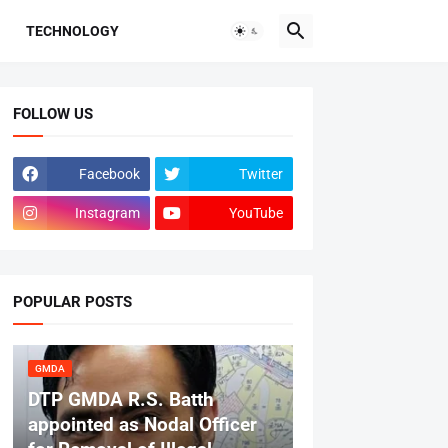
TECHNOLOGY
FOLLOW US
Facebook
Twitter
Instagram
YouTube
POPULAR POSTS
GMDA
DTP GMDA R.S. Batth
appointed as Nodal Officer