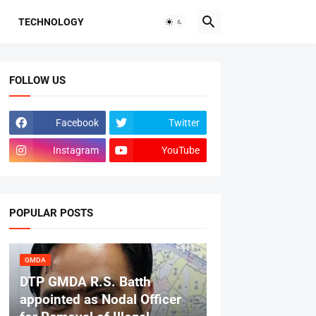
TECHNOLOGY
FOLLOW US
Facebook
Twitter
Instagram
YouTube
POPULAR POSTS
GMDA
DTP GMDA R.S. Batth
appointed as Nodal Officer