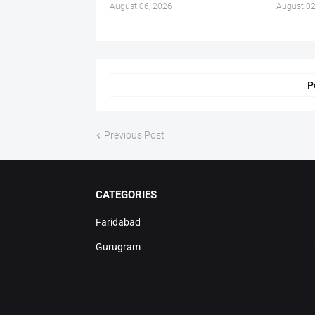
August 06, 2026
August 02
P
Previous Post
CATEGORIES
Faridabad
Gurugram