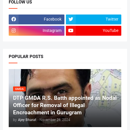
FOLLOW US
Facebook
Twitter
Instagram
YouTube
POPULAR POSTS
GMDA
DTP GMDA R.S. Batth appointed as Nodal
Officer for Removal of Illegal
Encroachment in Gurugram
by
Ajey Bharat
-
November 26, 2024