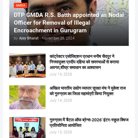
GMDA
DTP GMDA R.S. Batth appointed as Nodal
Officer for Removal of Illegal
Encroachment in Gurugram
by
Ajey Bharat
-
November 26, 2024
कांट्रेक्टर एसोसिएशन प्रधान मनीष सैदपुर ने
निगमायुक्त प्रदीप दहिया को समस्याओं से कराया
अवगत,शीघ्र समाधान का आश्वासन
July 14, 2026
अखिल भारतीय उद्योग व्यापार सुरक्षा मंच ने मुकेश राज
को गुरुग्राम का जिला महामंत्री किया नियुक्त
July 14, 2026
गुरुग्राम में 'बैटल ऑफ ब्रेन्स-2026' इंटर-स्कूल क्विज
प्रतियोगिता आयोजित
July 13, 2026