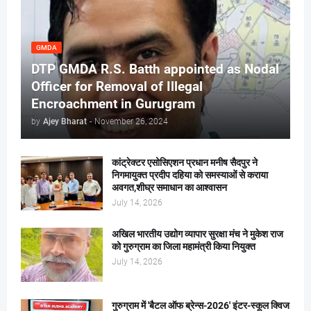
GMDA
DTP GMDA R.S. Batth appointed as Nodal
Officer for Removal of Illegal
Encroachment in Gurugram
by
Ajey Bharat
-
November 26, 2024
कांट्रेक्टर एसोसिएशन प्रधान मनीष सैदपुर ने
निगमायुक्त प्रदीप दहिया को समस्याओं से कराया
अवगत,शीघ्र समाधान का आश्वासन
July 14, 2026
अखिल भारतीय उद्योग व्यापार सुरक्षा मंच ने मुकेश राज
को गुरुग्राम का जिला महामंत्री किया नियुक्त
July 14, 2026
गुरुग्राम में 'बैटल ऑफ ब्रेन्स-2026' इंटर-स्कूल क्विज