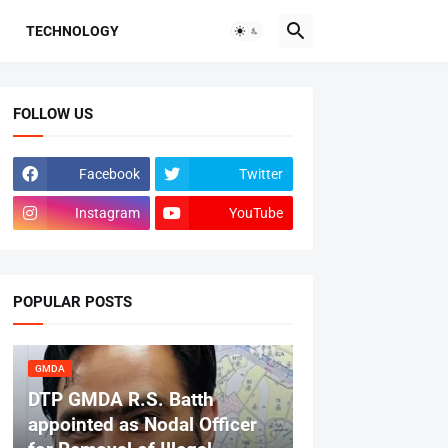
TECHNOLOGY
FOLLOW US
Facebook
Twitter
Instagram
YouTube
POPULAR POSTS
GMDA
DTP GMDA R.S. Batth
appointed as Nodal Officer