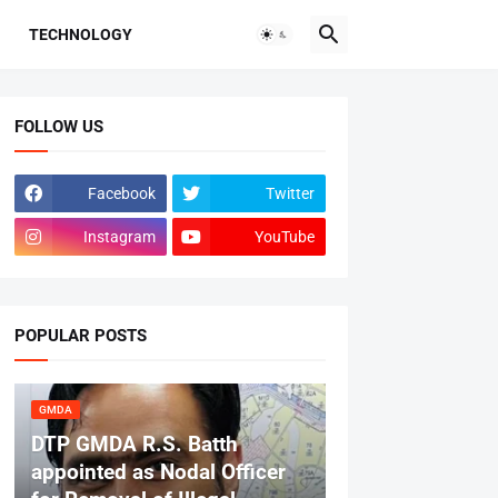
TECHNOLOGY
FOLLOW US
Facebook
Twitter
Instagram
YouTube
POPULAR POSTS
GMDA
DTP GMDA R.S. Batth
appointed as Nodal Officer