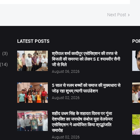
Next Post
LATEST POSTS
PO
(3)
श्रीपाल शर्मा कादीपुर एसोसिएशन की तरफ से
बिजली की समस्या को लेकर S E श्यामवीर सैनी
(14)
जी से मिले
August 06, 2026
5 साल से स्लम बच्चों को समाज की मुख्यधारा से
जोड़ रहा शुभम् त्यागी फाउंडेशन
August 02, 2026
शहीद उधम सिंह के शहादत दिवस पर गूंजा
देशभक्ति का जयघोष कंबोज युवा वेलफेयर
एसोसिएशन ने आयोजित किया श्रद्धांजलि
समारोह
August 02, 2026