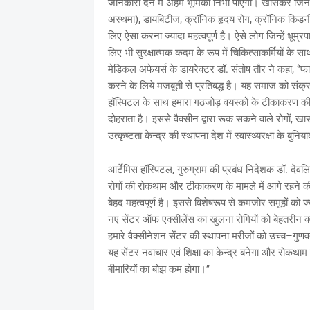
जानकारी देने में अहम भूमिका निभा पाएगा। खासकर जिन ल
अस्थमा), डायबिटीज, क्रॉनिक हृदय रोग, क्रॉनिक किडनी र
लिए ऐसा करना ज्यादा महत्वपूर्ण है। ऐसे लोग जिन्हें धू
लिए भी सुरक्षात्मक कदम के रूप में चिकित्साकर्मियों के स
मेडिकल अफेयर्स के डायरेक्‍टर डॉ. संतोष तौर ने कहा, ‘’फा
करने के लिये मजबूती से प्रतिबद्ध है। यह समाज को संक्र
हॉस्पिटल के साथ हमारा गठजोड़ वयस्‍कों के टीकाकरण की सुल
दोहराता है। इससे वैक्‍सीन द्वारा रूक सकने वाले रोगों, ख
उत्‍कृष्‍टता केन्‍द्र की स्‍थापना देश में स्‍वास्‍थ्‍यरक्षा के
आर्टेमिस हॉस्पिटल, गुरुग्राम की प्रबंध निदेशक डॉ. देवल
रोगों की रोकथाम और टीकाकरण के मामले में आगे रहने क
बेहद महत्वपूर्ण है। इससे विशेषरूप से कमजोर समूहों को ज्
नए सेंटर ऑफ एक्सीलेंस का खुलना रोगियों को बेहतरीन क्व
हमारे वैक्‍सीनेशन सेंटर की स्‍थापना मरीजों को उच्‍च–गुणवत्
यह सेंटर नवाचार एवं शिक्षा का केन्‍द्र बनेगा और रोकथाम वा
बीमारियों का बोझ कम होगा।’’