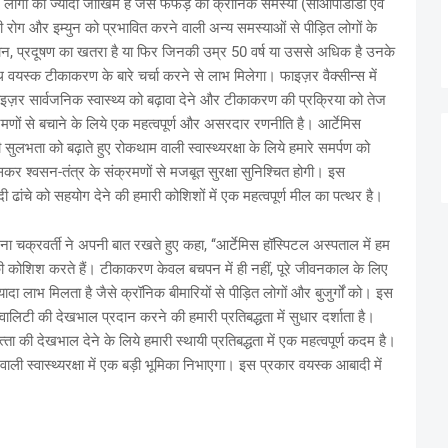
ोगों को ज्यादा जोखिम है जैसे फेफड़े की क्रॉनिक समस्या (सीओपीडीडी एवं
ोग और इम्युन को प्रभावित करने वाली अन्य समस्याओं से पीड़ित लोगों के
म्रपान, प्रदूषण का खतरा है या फिर जिनकी उम्र 50 वर्ष या उससे अधिक है उनके
ाथ वयस्क टीकाकरण के बारे चर्चा करने से लाभ मिलेगा। फाइज़र वैक्‍सीन्‍स में
इज़र सार्वजनिक स्‍वास्‍थ्‍य को बढ़ावा देने और टीकाकरण की प्रक्रिया को तेज
मणों से बचाने के लिये एक महत्‍वपूर्ण और असरदार रणनीति है। आर्टेमिस
भता को बढ़ाते हुए रोकथाम वाली स्‍वास्‍थ्‍यरक्षा के लिये हमारे समर्पण को
ासकर श्‍वसन-तंत्र के संक्रमणों से मजबूत सुरक्षा सुनिश्चित होगी। इस
 बुनियादी ढांचे को सहयोग देने की हमारी कोशिशों में एक महत्‍वपूर्ण मील का पत्‍थर है।
िना चक्रवर्ती ने अपनी बात रखते हुए कहा, ‘‘आर्टेमिस हॉस्पिटल अस्पताल में हम
ी कोशिश करते हैं। टीकाकरण केवल बचपन में ही नहीं, पूरे जीवनकाल के लिए
यादा लाभ मिलता है जैसे क्रॉनिक बीमारियों से पीड़ित लोगों और बुजुर्गों को। इस
ालिटी की देखभाल प्रदान करने की हमारी प्रतिबद्धता में सुधार दर्शाता है।
‍ता की देखभाल देने के लिये हमारी स्‍थायी प्रतिबद्धता में एक महत्‍वपूर्ण कदम है।
ली स्‍वास्‍थ्‍यरक्षा में एक बड़ी भूमिका निभाएगा। इस प्रकार वयस्‍क आबादी में