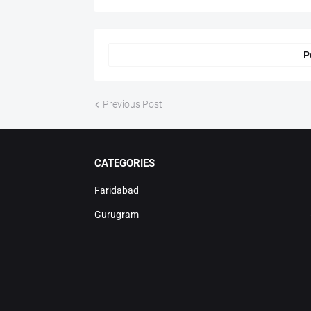
P
Previous Post
CATEGORIES
Faridabad
Gurugram