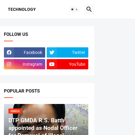
TECHNOLOGY
FOLLOW US
Facebook
Twitter
Instagram
YouTube
POPULAR POSTS
GMDA
DTP GMDA R.S. Batth
appointed as Nodal Officer