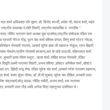
 पाल शर्मा अधिवक्ता रवि भूषण, डॉ. विनोद बनर्जी, लवेश जी, पंकज शर्मा, महंत
ाष्ट्रीय उपाध्यक्ष पं.वंशी तिवारी, राष्ट्रीय महासचिव पं. जगदीश "
ारस्वत, गोविंद नारायण शर्मा अध्यक्ष युवा प्रकोष्ठ,राष्ट्रीय संयोजक पंडित राम
िया प्रभारी नीरज गोड़, पूरन चंद शर्मा पश्चिम बंगाल, विष्णु शर्मा ग्रेटर नोएडा,
हरिमोहन गोस्वामी नंदगांव, आचार्य सुरेश बाबा जी महाराज गोकुल, रमन बिहारी
व्यास गोवर्धन,प्रवीण गोस्वामी बरसाना,आर.के पांडे दाऊजी, सोहनलाल शर्मा
 ,कुमारी छाया गौतम मथुरा , ऋचा शर्मा, मोहित मराल गोस्वामी ,पंडित
ष, बृज विभूति लक्ष्मी नारायण तिवारी ,अभय वशिष्ठ ,डॉक्टर अभिषेक शर्मा ,डॉक्टर
एन. द्विवेदी राजू भैया, पंडित सुरेश चंद शर्मा ,आचार्य नरेश नारायण महाराज,
द शर्मा, श्याम सुंदर गौतम, डॉ .वी.पी.शुक्ला, सुरेश चंद दीक्षित ,वनबारी लाल
रमेश चंद्राचार्य,सोनू पाठक, गोविंद पचौरी, अजय शर्मा, राम नारायण
 मोहन, बनवारी लाल गौड़ आदि अनेक विप्र महानुभाव उपस्थित थे।