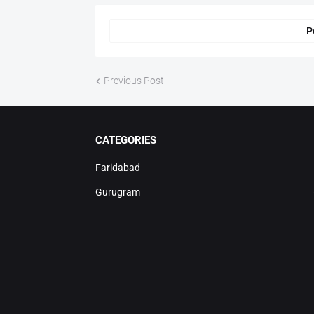
P
Previous Post
CATEGORIES
Faridabad
Gurugram