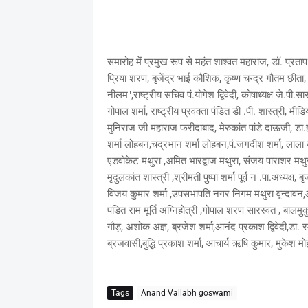
समारोह में प्रमुख रूप से महंत शाश्वत महाराज, डॉ. प्रताप
प्रिया शरण, बृजेंद्र भाई कौशिक, कृष्ण चन्द्र गौतम छीता, र
नीलम",राष्ट्रीय सचिव पं.योगेश द्विवेदी, कोषाध्यक्ष जे.पी.स
गोपाल शर्मा, राष्ट्रीय प्रवक्ता पंडित डी .पी. शास्त्री, मीड
मुनिराज जी महाराज फरीदाबाद, मेरुकांत पांडे दाऊजी, डा.
शर्मा लोहबन,चंद्रभान शर्मा लोहबन,पं.जगदीश शर्मा, लाला 
एडवोकेट मथुरा ,अमित भारद्वाज मथुरा, संजय पाराशर मथुरा
मृदुलकांत शास्त्री ,श्रीमती पुष्पा शर्मा पूर्व न .पा.अध्यक्
विजय कुमार शर्मा ,उपसभापति नगर निगम मथुरा वृन्दावन,आर.
पंडित राम मूर्ति अग्निहोत्री ,गोपाल शरण सारस्वत , बालमुकुं
गौड़, अशोक अज्ञ, ब्रजेश शर्मा,आनंद प्रकाश द्विवेदी,डा. 
ब्रजवासी,बुद्धि प्रकाश शर्मा, आचार्य ऋषि कुमार, मुकेश
Tags
Anand Vallabh goswami