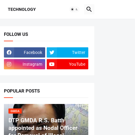
TECHNOLOGY
FOLLOW US
Facebook
Twitter
Instagram
YouTube
POPULAR POSTS
GMDA
DTP GMDA R.S. Batth
appointed as Nodal Officer