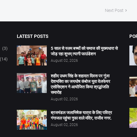
Next Post
LATEST POSTS
PO
(3)
5 साल से स्लम बच्चों को समाज की मुख्यधारा से
जोड़ रहा शुभम् त्यागी फाउंडेशन
(14)
August 02, 2026
शहीद उधम सिंह के शहादत दिवस पर गूंजा
देशभक्ति का जयघोष कंबोज युवा वेलफेयर
एसोसिएशन ने आयोजित किया श्रद्धांजलि
समारोह
August 02, 2026
ब्रजमंडल जलाभिषेक यात्रा के लिए पवित्र
गंगाजल पहुंचा गुफा वाले मंदिर, राजीव नगर.
August 02, 2026