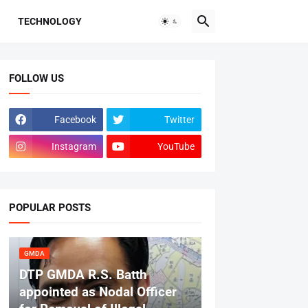
TECHNOLOGY
FOLLOW US
Facebook
Twitter
Instagram
YouTube
POPULAR POSTS
GMDA
DTP GMDA R.S. Batth
appointed as Nodal Officer