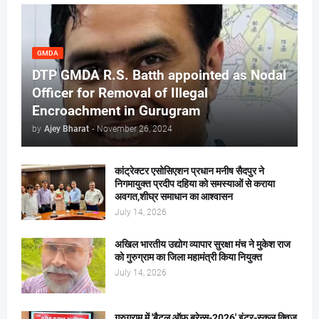
GMDA
DTP GMDA R.S. Batth appointed as Nodal
Officer for Removal of Illegal
Encroachment in Gurugram
by
Ajey Bharat
-
November 26, 2024
कांट्रेक्टर एसोसिएशन प्रधान मनीष सैदपुर ने
निगमायुक्त प्रदीप दहिया को समस्याओं से कराया
अवगत,शीघ्र समाधान का आश्वासन
July 14, 2026
अखिल भारतीय उद्योग व्यापार सुरक्षा मंच ने मुकेश राज
को गुरुग्राम का जिला महामंत्री किया नियुक्त
July 14, 2026
गुरुग्राम में 'बैटल ऑफ ब्रेन्स-2026' इंटर-स्कूल क्विज