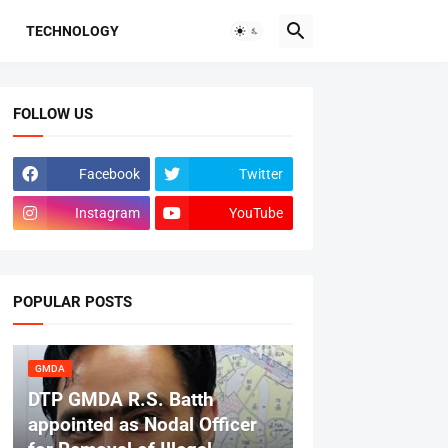
TECHNOLOGY
FOLLOW US
Facebook
Twitter
Instagram
YouTube
POPULAR POSTS
GMDA
DTP GMDA R.S. Batth
appointed as Nodal Officer