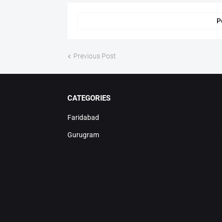
P
Previous Post
CATEGORIES
Faridabad
Gurugram