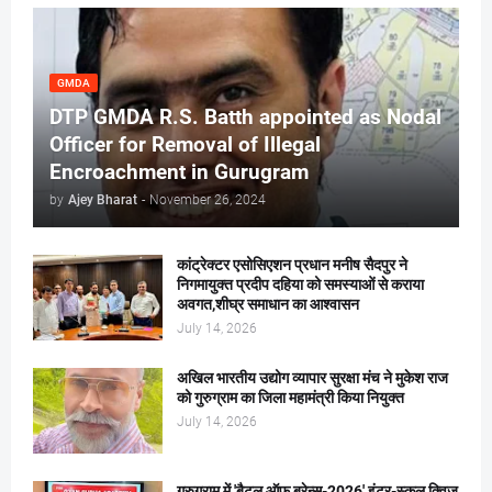
GMDA
DTP GMDA R.S. Batth appointed as Nodal
Officer for Removal of Illegal
Encroachment in Gurugram
by
Ajey Bharat
-
November 26, 2024
कांट्रेक्टर एसोसिएशन प्रधान मनीष सैदपुर ने
निगमायुक्त प्रदीप दहिया को समस्याओं से कराया
अवगत,शीघ्र समाधान का आश्वासन
July 14, 2026
अखिल भारतीय उद्योग व्यापार सुरक्षा मंच ने मुकेश राज
को गुरुग्राम का जिला महामंत्री किया नियुक्त
July 14, 2026
गुरुग्राम में 'बैटल ऑफ ब्रेन्स-2026' इंटर-स्कूल क्विज