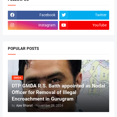
Facebook
Twitter
Instagram
YouTube
POPULAR POSTS
GMDA
DTP GMDA R.S. Batth appointed as Nodal
Officer for Removal of Illegal
Encroachment in Gurugram
by
Ajey Bharat
-
November 26, 2024