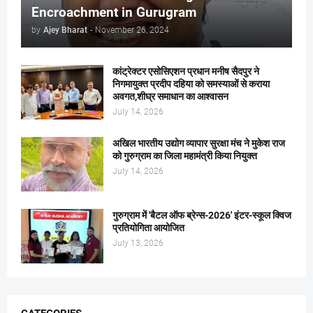
Encroachment in Gurugram
by
Ajey Bharat
-
November 26, 2024
कांट्रेक्टर एसोसिएशन प्रधान मनीष सैदपुर ने
निगमायुक्त प्रदीप दहिया को समस्याओं से कराया
अवगत,शीघ्र समाधान का आश्वासन
July 14, 2026
अखिल भारतीय उद्योग व्यापार सुरक्षा मंच ने मुकेश राज
को गुरुग्राम का जिला महामंत्री किया नियुक्त
July 14, 2026
गुरुग्राम में 'बैटल ऑफ ब्रेन्स-2026' इंटर-स्कूल क्विज
प्रतियोगिता आयोजित
July 13, 2026