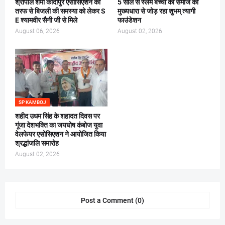
श्रीपाल शर्मा कादीपुर एसोसिएशन की
5 साल से स्लम बच्चों को समाज की
तरफ से बिजली की समस्या को लेकर S
मुख्यधारा से जोड़ रहा शुभम् त्यागी
E श्यामवीर सैनी जी से मिले
फाउंडेशन
August 06, 2026
August 02, 2026
SP KAMBOJ
शहीद उधम सिंह के शहादत दिवस पर
गूंजा देशभक्ति का जयघोष कंबोज युवा
वेलफेयर एसोसिएशन ने आयोजित किया
श्रद्धांजलि समारोह
August 02, 2026
Post a Comment (0)