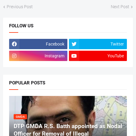
Previous Post
Next Post
FOLLOW US
Facebook
Twitter
Instagram
YouTube
POPULAR POSTS
GMDA
DTP GMDA R.S. Batth appointed as Nodal
Officer for Removal of Illegal