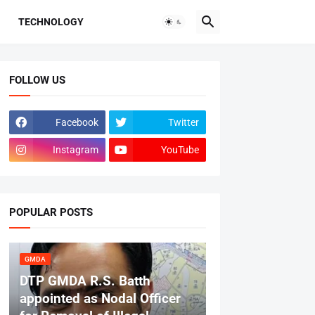
TECHNOLOGY
FOLLOW US
Facebook
Twitter
Instagram
YouTube
POPULAR POSTS
GMDA
DTP GMDA R.S. Batth
appointed as Nodal Officer