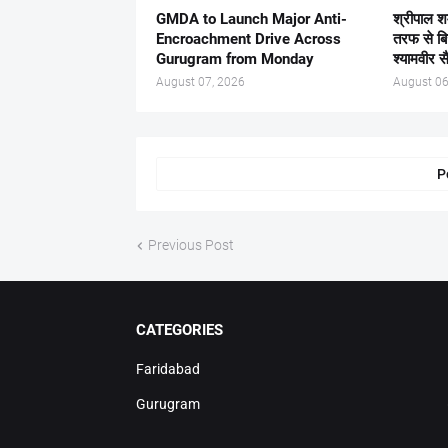
GMDA to Launch Major Anti-
श्रीपाल श
Encroachment Drive Across
तरफ से ब
Gurugram from Monday
श्यामवीर स
August 07, 2026
August 06
P
Previous Post
CATEGORIES
Faridabad
Gurugram