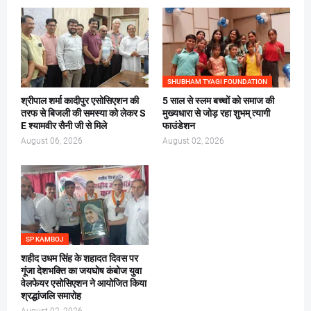
SHUBHAM TYAGI FOUNDATION
श्रीपाल शर्मा कादीपुर एसोसिएशन की
5 साल से स्लम बच्चों को समाज की
तरफ से बिजली की समस्या को लेकर S
मुख्यधारा से जोड़ रहा शुभम् त्यागी
E श्यामवीर सैनी जी से मिले
फाउंडेशन
August 06, 2026
August 02, 2026
SP KAMBOJ
शहीद उधम सिंह के शहादत दिवस पर
गूंजा देशभक्ति का जयघोष कंबोज युवा
वेलफेयर एसोसिएशन ने आयोजित किया
श्रद्धांजलि समारोह