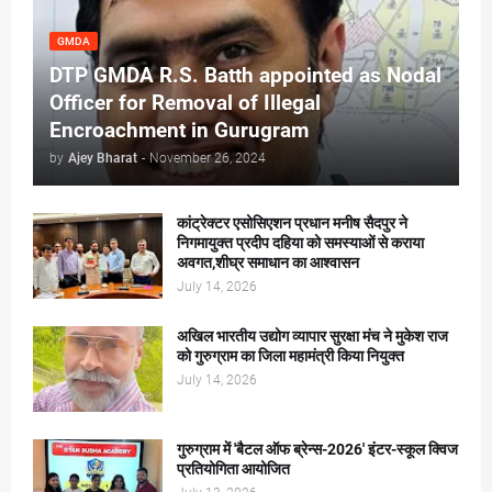
GMDA
DTP GMDA R.S. Batth appointed as Nodal
Officer for Removal of Illegal
Encroachment in Gurugram
by
Ajey Bharat
-
November 26, 2024
कांट्रेक्टर एसोसिएशन प्रधान मनीष सैदपुर ने
निगमायुक्त प्रदीप दहिया को समस्याओं से कराया
अवगत,शीघ्र समाधान का आश्वासन
July 14, 2026
अखिल भारतीय उद्योग व्यापार सुरक्षा मंच ने मुकेश राज
को गुरुग्राम का जिला महामंत्री किया नियुक्त
July 14, 2026
गुरुग्राम में 'बैटल ऑफ ब्रेन्स-2026' इंटर-स्कूल क्विज
प्रतियोगिता आयोजित