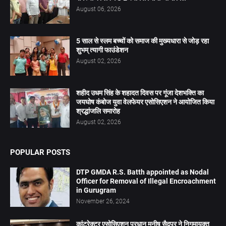
August 06, 2026
5 साल से स्लम बच्चों को समाज की मुख्यधारा से जोड़ रहा
शुभम् त्यागी फाउंडेशन
August 02, 2026
शहीद उधम सिंह के शहादत दिवस पर गूंजा देशभक्ति का
जयघोष कंबोज युवा वेलफेयर एसोसिएशन ने आयोजित किया
श्रद्धांजलि समारोह
August 02, 2026
POPULAR POSTS
DTP GMDA R.S. Batth appointed as Nodal
Officer for Removal of Illegal Encroachment
in Gurugram
November 26, 2024
कांट्रेक्टर एसोसिएशन प्रधान मनीष सैदपुर ने निगमायुक्त