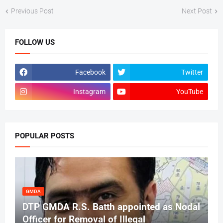
Previous Post
Next Post
FOLLOW US
Facebook
Twitter
Instagram
YouTube
POPULAR POSTS
GMDA
DTP GMDA R.S. Batth appointed as Nodal
Officer for Removal of Illegal