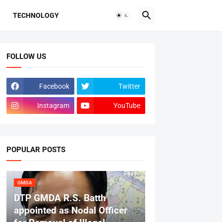
TECHNOLOGY
FOLLOW US
Facebook
Twitter
Instagram
YouTube
POPULAR POSTS
GMDA
DTP GMDA R.S. Batth
appointed as Nodal Officer