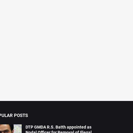
PULAR POSTS
DTP GMDA R.S. Batth appointed as
Nodal Officer for Removal of Illegal