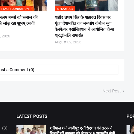
 TYAGI FOUNDATION
SP KAMBOJ
स्लम बच्चों को समाज की
शहीद उधम सिंह के शहादत दिवस पर
से जोड़ रहा शुभम् त्यागी
गूंजा देशभक्ति का जयघोष कंबोज युवा
वेलफेयर एसोसिएशन ने आयोजित किया
श्रद्धांजलि समारोह
, 2026
August 02, 2026
ost a Comment (0)
Next Post
LATEST POSTS
PO
(3)
श्रीपाल शर्मा कादीपुर एसोसिएशन की तरफ से
बिजली की समस्या को लेकर S E श्यामवीर सैनी