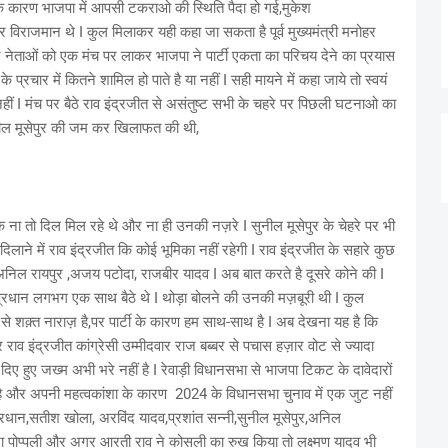
े कारण भाजपा में आपसी टकराओ की स्थिति पैदा हो गई,मुकेश
र विराजमान थे I कुल मिलाकर यही कहा जा सकता है पूर्व मुख्यमंत्री मनोहर
ेताओं को एक मंच पर लाकर भाजपा ने पार्टी एकता का परिचय देने का प्रयास
प्रचार में कितने शामिल हो पाते है या नहीं I सही मायने में कहा जाये तो स्वयं
ुष्ट नहीं I मंच पर बैठे राव इंद्रजीत से असंतुष्ट सभी के चहरे पर पिछली घटनाओ का
नील मूसेपुर की जम कर खिलाफत की थी,
े ना तो दिल मिल रहे थे और ना ही उनकी नज़रे I सुनील मूसेपुर के चेहरे पर भी
े में राव इंद्रजीत कि कोई भूमिका नहीं रहेगी I राव इंद्रजीत के सहारे कुछ
 अनिल रायपुर ,अजय पटोदा, राजबीर यादव I अब बात करते है दूसरे कोने की I
 प्रधान लगभग एक साथ बैठे थे I थोड़ा बोलने की उनकी मज़बूरी थी I कुल
से शक़्त नाराज़ है,पर पार्टी के कारण हम साथ-साथ है I अब देखना यह है कि
राव इंद्रजीत कांग्रेसी उम्मीदवार राज बब्बर से पचास हज़ार वोट से ज्यादा
 हुए जख्म अभी भरे नहीं है I रेवाड़ी विधानसभा से भाजपा टिकट के दावेदारों
ी है और अपनी महत्वकांशा के कारण 2024 के विधानसभा चुनाव में एक जुट नहीं
 प्रधान,सतीश खोला, अरविंद यादव,प्रशांत सन्नी,सुनील मूसेपुर,अनिल
ना पोप्पली और अगर आरती राव ने कोसली का रुख किया तो लक्ष्मण यादव भी