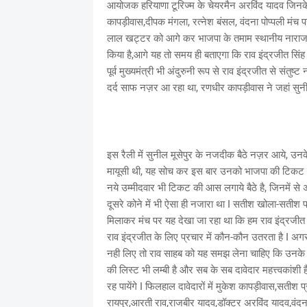
आयोजक हरियाणा टूरिज्म के चेयरमैन अरविंद यादव जिनक
कापड़ीवास,दीपक मंगला, रत्नेश बंसल, वंदना पोप्पली मंच प
लाल खट्टर को आगे कर भाजपा के तमाम स्थानीय नाराज न
किया है,आगे यह तो समय ही बताएगा कि राव इंद्रजीत सिंह के 
पूर्व मुख्यमंत्री भी अंदुरुनी रूप से राव इंद्रजीत से संत
दर्द साफ नज़र आ रहा था, रणधीर कापड़ीवास ने जहां सु
इस रैली में सुनील मूसेपुर के नजदीक बैठे नज़र आये, उनक
मायूसी थी, यह सोच कर इस बार उनको भाजपा की टिकट दिलान
नये उम्मीदवार भी टिकट की आस लगाये बैठे है, जिनमें से
दूसरे कोने में भी ऐसा ही नजारा था I सतीश खोला-सतीश
मिलाकर मंच पर यह देखा जा रहा था कि हम राव इंद्रजीत 
राव इंद्रजीत के लिए प्रचार में कौन-कौन उतरता है I अगर 
नही लिए तो राव साहब को यह समझ लेना चाहिए कि उनके दिए
की लिस्ट भी लम्बी है और सब के सब दावेदार महत्त्वकांश
रह पायेंगे I फिलहाल दावेदारों में मुकेश कापड़ीवास,सतीश
रायपुर,आरती राव,राजबीर यादव,डॉक्टर अरविंद यादव,वंद