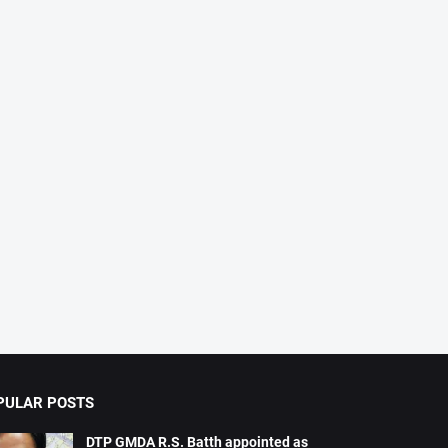
PULAR POSTS
DTP GMDA R.S. Batth appointed as