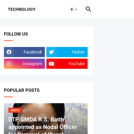
TECHNOLOGY
FOLLOW US
Facebook
Twitter
Instagram
YouTube
POPULAR POSTS
GMDA
DTP GMDA R.S. Batth
appointed as Nodal Officer