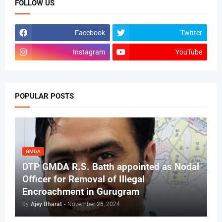
FOLLOW US
Facebook
Twitter
Instagram
YouTube
POPULAR POSTS
GMDA
DTP GMDA R.S. Batth appointed as Nodal
Officer for Removal of Illegal
Encroachment in Gurugram
by
Ajey Bharat
-
November 26, 2024