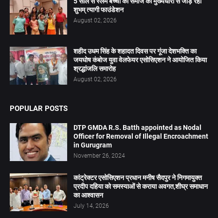
5 साल से स्लम बच्चों को समाज की मुख्यधारा से जोड़ रहा
शुभम् त्यागी फाउंडेशन
August 02, 2026
शहीद उधम सिंह के शहादत दिवस पर गूंजा देशभक्ति का
जयघोष कंबोज युवा वेलफेयर एसोसिएशन ने आयोजित किया
श्रद्धांजलि समारोह
August 02, 2026
POPULAR POSTS
DTP GMDA R.S. Batth appointed as Nodal
Officer for Removal of Illegal Encroachment
in Gurugram
November 26, 2024
कांट्रेक्टर एसोसिएशन प्रधान मनीष सैदपुर ने निगमायुक्त
प्रदीप दहिया को समस्याओं से कराया अवगत,शीघ्र समाधान
का आश्वासन
July 14, 2026