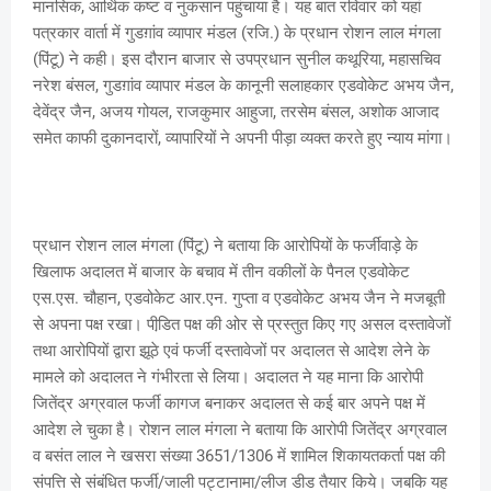
मानसिक, आर्थिक कष्ट व नुकसान पहुंचाया है। यह बात रविवार को यहां
पत्रकार वार्ता में गुडग़ांव व्यापार मंडल (रजि.) के प्रधान रोशन लाल मंगला
(पिंटू) ने कही। इस दौरान बाजार से उपप्रधान सुनील कथूरिया, महासचिव
नरेश बंसल, गुडग़ांव व्यापार मंडल के कानूनी सलाहकार एडवोकेट अभय जैन,
देवेंद्र जैन, अजय गोयल, राजकुमार आहुजा, तरसेम बंसल, अशोक आजाद
समेत काफी दुकानदारों, व्यापारियों ने अपनी पीड़ा व्यक्त करते हुए न्याय मांगा।
प्रधान रोशन लाल मंगला (पिंटू) ने बताया कि आरोपियों के फर्जीवाड़े के
खिलाफ अदालत में बाजार के बचाव में तीन वकीलों के पैनल एडवोकेट
एस.एस. चौहान, एडवोकेट आर.एन. गुप्ता व एडवोकेट अभय जैन ने मजबूती
से अपना पक्ष रखा। पीडि़त पक्ष की ओर से प्रस्तुत किए गए असल दस्तावेजों
तथा आरोपियों द्वारा झूठे एवं फर्जी दस्तावेजों पर अदालत से आदेश लेने के
मामले को अदालत ने गंभीरता से लिया। अदालत ने यह माना कि आरोपी
जितेंद्र अग्रवाल फर्जी कागज बनाकर अदालत से कई बार अपने पक्ष में
आदेश ले चुका है। रोशन लाल मंगला ने बताया कि आरोपी जितेंद्र अग्रवाल
व बसंत लाल ने खसरा संख्या 3651/1306 में शामिल शिकायतकर्ता पक्ष की
संपत्ति से संबंधित फर्जी/जाली पट्टानामा/लीज डीड तैयार किये। जबकि यह