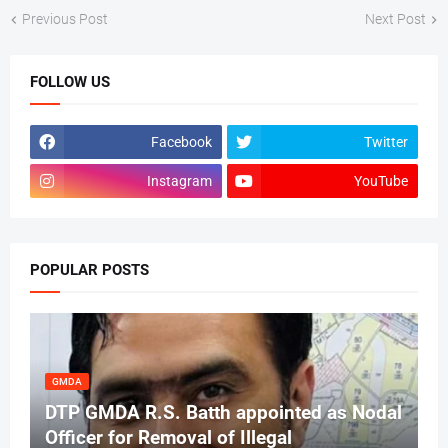
Previous Post
Next Post
FOLLOW US
Facebook
Twitter
Instagram
YouTube
POPULAR POSTS
GMDA
DTP GMDA R.S. Batth appointed as Nodal
Officer for Removal of Illegal