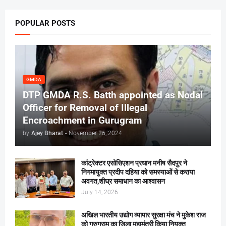
POPULAR POSTS
GMDA
DTP GMDA R.S. Batth appointed as Nodal
Officer for Removal of Illegal
Encroachment in Gurugram
by
Ajey Bharat
-
November 26, 2024
कांट्रेक्टर एसोसिएशन प्रधान मनीष सैदपुर ने
निगमायुक्त प्रदीप दहिया को समस्याओं से कराया
अवगत,शीघ्र समाधान का आश्वासन
July 14, 2026
अखिल भारतीय उद्योग व्यापार सुरक्षा मंच ने मुकेश राज
को गुरुग्राम का जिला महामंत्री किया नियुक्त