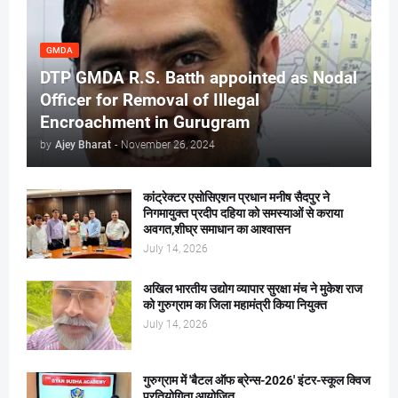
GMDA
DTP GMDA R.S. Batth appointed as Nodal
Officer for Removal of Illegal
Encroachment in Gurugram
by
Ajey Bharat
-
November 26, 2024
कांट्रेक्टर एसोसिएशन प्रधान मनीष सैदपुर ने
निगमायुक्त प्रदीप दहिया को समस्याओं से कराया
अवगत,शीघ्र समाधान का आश्वासन
July 14, 2026
अखिल भारतीय उद्योग व्यापार सुरक्षा मंच ने मुकेश राज
को गुरुग्राम का जिला महामंत्री किया नियुक्त
July 14, 2026
गुरुग्राम में 'बैटल ऑफ ब्रेन्स-2026' इंटर-स्कूल क्विज
प्रतियोगिता आयोजित